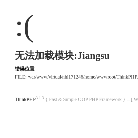
:(
无法加载模块:Jiangsu
错误位置
FILE: /var/www/virtual/nhl171246/home/wwwroot/ThinkPH
3.1.3
ThinkPHP
{ Fast & Simple OOP PHP Framework } -- 