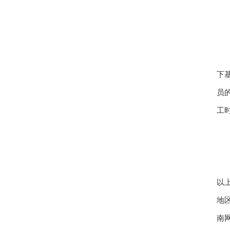
1
2
3
假
下
员
工
以
地
南