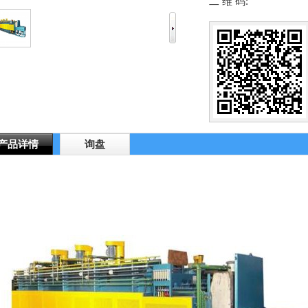
二 维 码:
产品详情
询盘