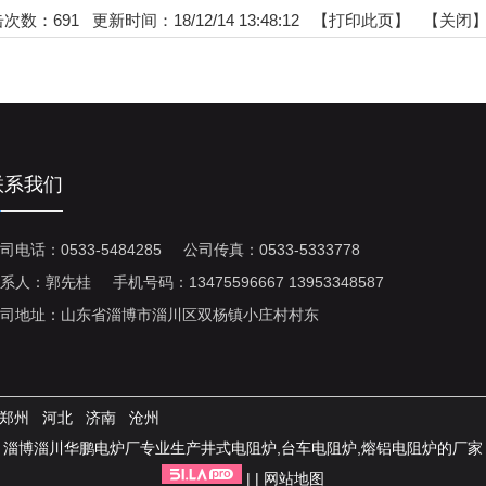
击次数：
691
更新时间：18/12/14 13:48:12 【
打印此页
】 【
关闭
联系我们
司电话：0533-5484285 公司传真：0533-5333778
系人：郭先桂 手机号码：13475596667 13953348587
司地址：山东省淄博市淄川区双杨镇小庄村村东
郑州
河北
济南
沧州
淄博淄川华鹏电炉厂专业生产井式电阻炉,台车电阻炉,熔铝电阻炉的厂家
| |
网站地图