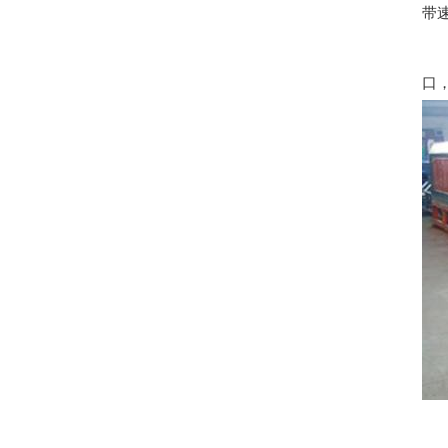
带
加
口
防