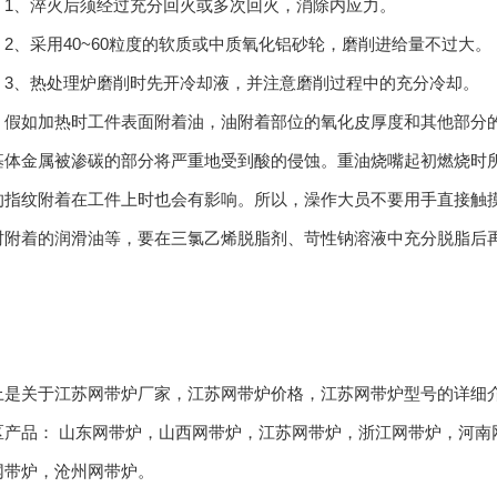
、淬火后须经过充分回火或多次回火，消除内应力。
、采用40~60粒度的软质或中质氧化铝砂轮，磨削进给量不过大。
、热处理炉磨削时先开冷却液，并注意磨削过程中的充分冷却。
如加热时工件表面附着油，油附着部位的氧化皮厚度和其他部分的
基体金属被渗碳的部分将严重地受到酸的侵蚀。重油烧嘴起初燃烧时
的指纹附着在工件上时也会有影响。所以，澡作大员不要用手直接触
时附着的润滑油等，要在三氯乙烯脱脂剂、苛性钠溶液中充分脱脂后
上是关于江苏网带炉厂家，江苏网带炉价格，江苏网带炉型号的详细
区产品：
山东网带炉
，
山西网带炉
，
江苏网带炉
，
浙江网带炉
，
河南
网带炉
，
沧州网带炉
。