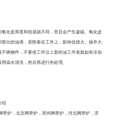
氧化皮厚度和组成就不同，而且会产生渗碳。氧化皮
所喷出的油滴，若附着在工件上，影响也很大。操作大
摸不锈钢件，不要使工件沾上新的油工件表面如有冷加
再用温水清洗，然后再进行热处理。
介绍
网带炉
，
北京网带炉
，
郑州网带炉
，
河北网带炉
，
济