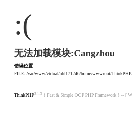
:(
无法加载模块:Cangzhou
错误位置
FILE: /var/www/virtual/nhl171246/home/wwwroot/ThinkPH
3.1.3
ThinkPHP
{ Fast & Simple OOP PHP Framework } -- 