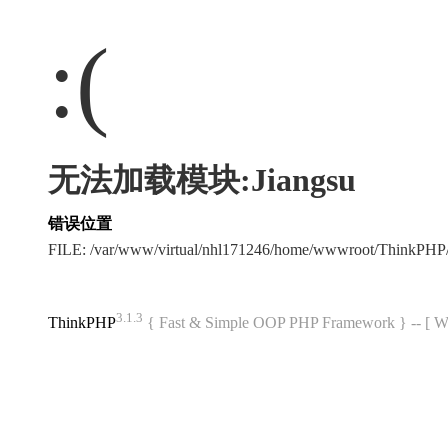
:(
无法加载模块:Jiangsu
错误位置
FILE: /var/www/virtual/nhl171246/home/wwwroot/ThinkPH
3.1.3
ThinkPHP
{ Fast & Simple OOP PHP Framework } -- 