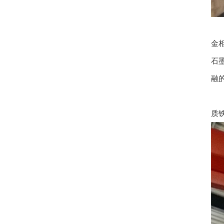
可
金
石
融
在
质