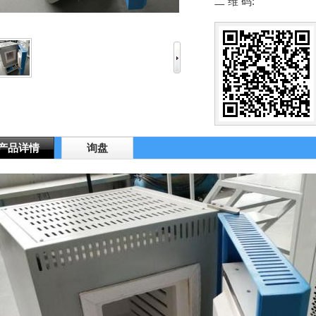
二 维 码:
产品详情
询盘