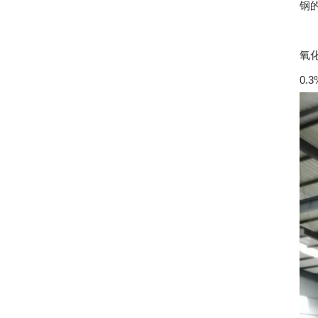
钢
为
氧
0.