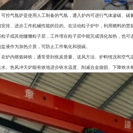
控气氛炉是使用人工制备的气氛，通入炉内可进行气体渗碳、碳氮
相安排、进步工件机械性能的目的。在活动粒子炉中，利用燃料的焚
墨粒子或其他慵懒粒子层，工件埋在粒子层中能完成强化加热，也可
的盐液作为加热介质，可防止工件氧化和脱碳。
炉内熔炼铸铁，通常受到焦炭质量、送风方法、炉料情况和空气温
铁水。热风冲天炉能有效地进步铁水温度、削减合金烧损、下降铁水