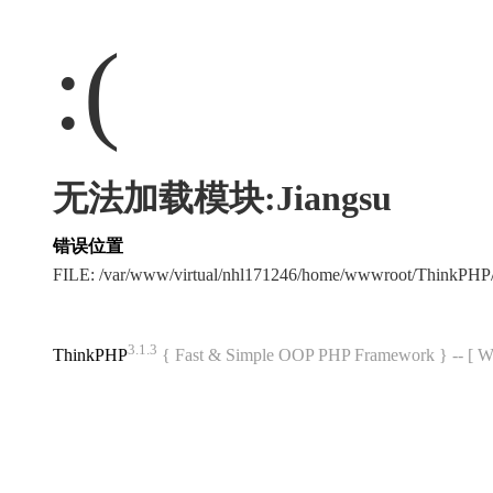
:(
无法加载模块:Jiangsu
错误位置
FILE: /var/www/virtual/nhl171246/home/wwwroot/ThinkPH
3.1.3
ThinkPHP
{ Fast & Simple OOP PHP Framework } -- 