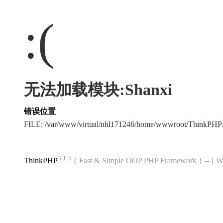
:(
无法加载模块:Shanxi
错误位置
FILE: /var/www/virtual/nhl171246/home/wwwroot/ThinkPH
3.1.3
ThinkPHP
{ Fast & Simple OOP PHP Framework } -- 