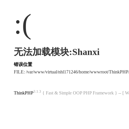
:(
无法加载模块:Shanxi
错误位置
FILE: /var/www/virtual/nhl171246/home/wwwroot/ThinkPH
3.1.3
ThinkPHP
{ Fast & Simple OOP PHP Framework } -- 