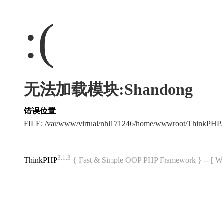
:(
无法加载模块:Shandong
错误位置
FILE: /var/www/virtual/nhl171246/home/wwwroot/ThinkPH
3.1.3
ThinkPHP
{ Fast & Simple OOP PHP Framework } -- 