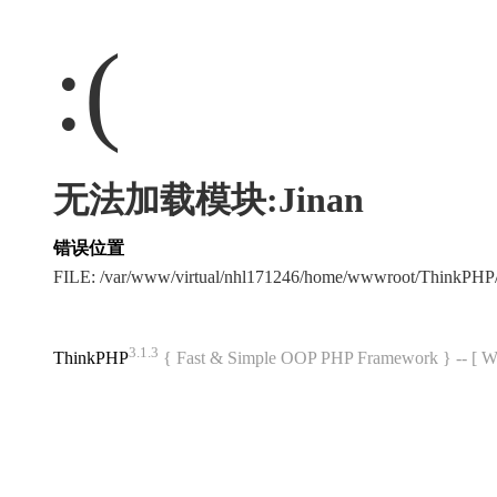
:(
无法加载模块:Jinan
错误位置
FILE: /var/www/virtual/nhl171246/home/wwwroot/ThinkPH
3.1.3
ThinkPHP
{ Fast & Simple OOP PHP Framework } -- 